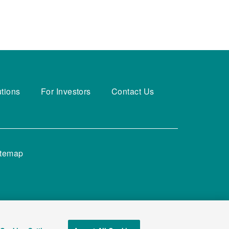
utions
For Investors
Contact Us
itemap