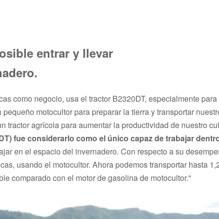
ible entrar y llevar
nadero.
cas como negocio, usa el tractor B2320DT, especialmente para t
 pequeño motocultor para preparar la tierra y transportar nues
actor agrícola para aumentar la productividad de nuestro culti
DT) fue considerarlo como el único capaz de trabajar dentr
rabajar en el espacio del invernadero. Con respecto a su desemp
cas, usando el motocultor. Ahora podemos transportar hasta 1,
ble comparado con el motor de gasolina de motocultor."