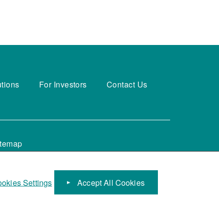
utions
For Investors
Contact Us
itemap
okies Settings
Accept All Cookies