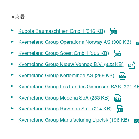
※英语
Kubota Baumaschinen GmbH (316 KB)
Kverneland Group Operations Norway AS (306 KB)
Kverneland Group Soest GmbH (305 KB)
Kverneland Group Nieuw-Vennep B.V. (322 KB)
Kverneland Group Kerteminde AS (269 KB)
Kverneland Group Les Landes Génusson SAS (371 K
Kverneland Group Modena SpA (283 KB)
Kverneland Group Ravenna S.r.l. (214 KB)
Kverneland Group Manufacturing Lipetsk (196 KB)