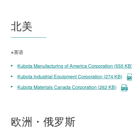
北美
※英语
Kubota Manufacturing of America Corporation (555 KB
Kubota Industrial Equipment Corporation (274 KB)
Kubota Materials Canada Corporation (262 KB)
欧洲・俄罗斯