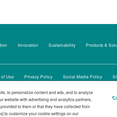
tion
Innovation
Sustainability
Products & Sol
 of Use
Privacy Policy
Social Media Policy
S
te, to personalize content and ads, and to analyze
Co
our website with advertising and analytics partners,
provided to them or that they have collected from
s] to customize your cookie settings on our
KUBOTA Corporation