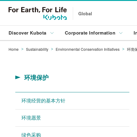
Global
Discover Kubota
Corporate Information
I
Home
Sustainability
Environmental Conservation Initiatives
环境
环境保护
环境经营的基本方针
环境愿景
绿色采购