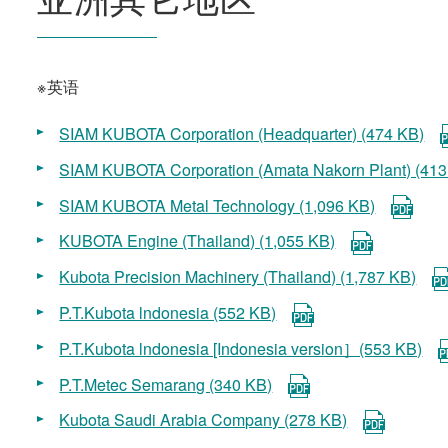
※英语
SIAM KUBOTA Corporation (Headquarter) (474 KB)
SIAM KUBOTA Corporation (Amata Nakorn Plant) (413
SIAM KUBOTA Metal Technology (1,096 KB)
KUBOTA Engine (Thailand) (1,055 KB)
Kubota Precision Machinery (Thailand) (1,787 KB)
P.T.Kubota lndonesia (552 KB)
P.T.Kubota lndonesia [Indonesia version］(553 KB)
P.T.Metec Semarang (340 KB)
Kubota Saudi Arabia Company (278 KB)