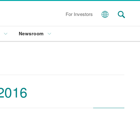
For Investors
s
Newsroom
016