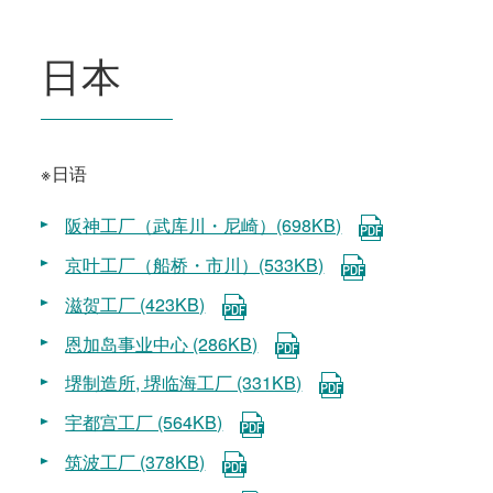
日本
※日语
阪神工厂（武库川・尼崎）(698KB)
京叶工厂（船桥・市川）(533KB)
滋贺工厂 (423KB)
恩加岛事业中心 (286KB)
堺制造所, 堺临海工厂 (331KB)
宇都宫工厂 (564KB)
筑波工厂 (378KB)